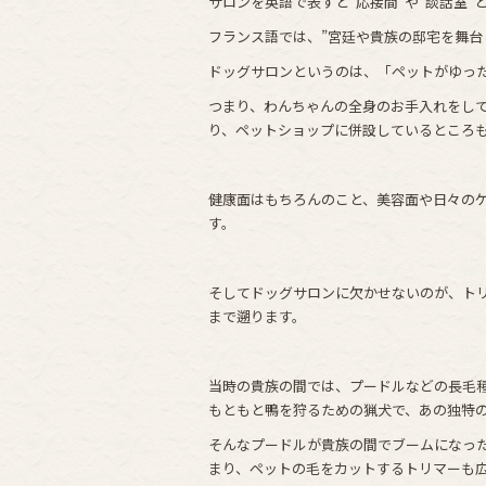
サロンを英語で表すと”応接間”や”談話室”
フランス語では、”宮廷や貴族の邸宅を舞台
ドッグサロンというのは、「ペットがゆっ
つまり、わんちゃんの全身のお手入れをして
り、ペットショップに併設しているところ
健康面はもちろんのこと、美容面や日々の
す。
そしてドッグサロンに欠かせないのが、トリ
まで遡ります。
当時の貴族の間では、プードルなどの長毛
もともと鴨を狩るための猟犬で、あの独特
そんなプードルが貴族の間でブームになっ
まり、ペットの毛をカットするトリマーも