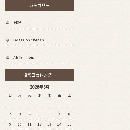
カテゴリー
日記
Dogsalon Cherish.
Atelier Lien.
投稿日カレンダー
2026年8月
日
月
火
水
木
金
土
1
2
3
4
5
6
7
8
9
10
11
12
13
14
15