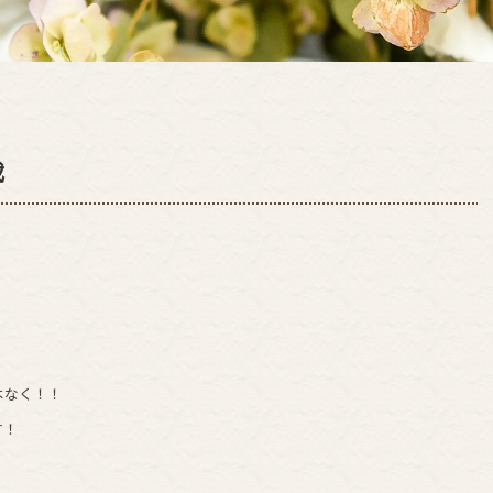
載
。
はなく！！
す！